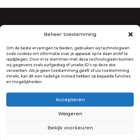
Beheer toestemming
Gebouw De Parel
Gebouw De Donk
Om de beste ervaringen te bieden, gebruiken wij technologieën
zoals cookies om informatie over je apparaat op te slaan en/of te
Vieringen
raadplegen. Door in te stemmen met deze technologieën kunnen
Predikant
wij gegevens zoals surfgedrag of unieke ID's op deze site
verwerken. Als je geen toestemming geeft of uw toestemming
intrekt, kan dit een nadelige invloed hebben op bepaalde functies
en mogelijkheden.
Mail ons
Geschiedenis
Accepteren
ANBI
Privacy
Weigeren
Bekijk voorkeuren