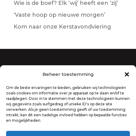
Wie is de boef? Elk ‘wij’ heeft een ‘zij’
‘Vaste hoop op nieuwe morgen’
Kom naar onze Kerstavondviering
Beheer toestemming
Gebouw De Parel
Gebouw De Donk
Om de beste ervaringen te bieden, gebruiken wij technologieën
zoals cookies om informatie over je apparaat op te slaan en/of te
Vieringen
raadplegen. Door in te stemmen met deze technologieën kunnen
Predikant
wij gegevens zoals surfgedrag of unieke ID's op deze site
verwerken. Als je geen toestemming geeft of uw toestemming
intrekt, kan dit een nadelige invloed hebben op bepaalde functies
en mogelijkheden.
Mail ons
Geschiedenis