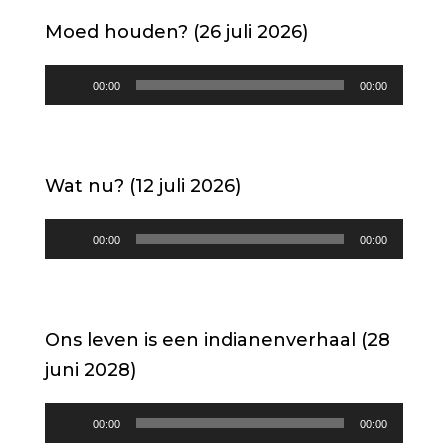
Moed houden? (26 juli 2026)
Audiospeler
00:00
00:00
Wat nu? (12 juli 2026)
Audiospeler
00:00
00:00
Ons leven is een indianenverhaal (28
juni 2028)
Audiospeler
00:00
00:00