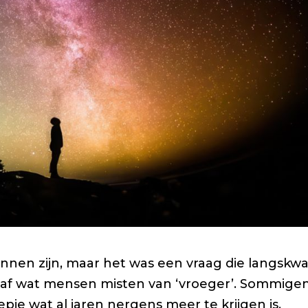
unnen zijn, maar het was een vraag die langsk
 af wat mensen misten van ‘vroeger’. Sommige
e wat al jaren nergens meer te krijgen is.