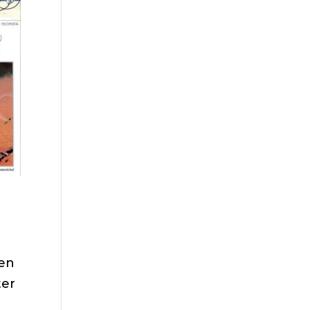
men
ter