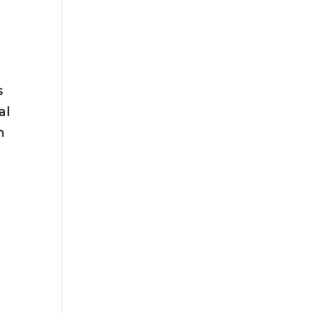
s
al
n