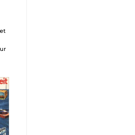
et
uur