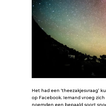
Het had een ‘theezakjesvraag’ k
op Facebook. Iemand vroeg zich
noemden een bepaald soort snoepj