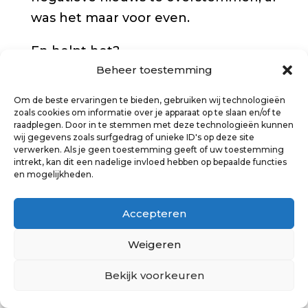
was het maar voor even.
En helpt het?
Beheer toestemming
Afgelopen dagen zat ik voor het
Om de beste ervaringen te bieden, gebruiken wij technologieën
tiende jaar op rij achter mijn
zoals cookies om informatie over je apparaat op te slaan en/of te
computer, starend naar een leeg
raadplegen. Door in te stemmen met deze technologieën kunnen
wij gegevens zoals surfgedrag of unieke ID's op deze site
document. Wat zou ik dit keer gaan
verwerken. Als je geen toestemming geeft of uw toestemming
intrekt, kan dit een nadelige invloed hebben op bepaalde functies
zeggen over kerst? Meestal heb ik al
en mogelijkheden.
vrij vroeg een idee. Maar dit jaar
kostte het meer moeite. Is er wel
Accepteren
echt licht in het duister? Wijkt dat
Weigeren
donker werkelijk nog eens een keer?
Of wordt het alleen maar duisterder?
Bekijk voorkeuren
En toen las ik een bijzonder verhaal in