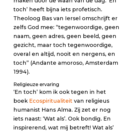
maken door de waan van de dag. ‘En
toch’ heeft bijna iets profetisch.
Theoloog Bas van Iersel omschrijft er
zelfs God mee: “tegenwoordige, geen
naam, geen adres, geen beeld, geen
gezicht, maar toch tegenwoordige,
overal en altijd, nooit en nergens, en
toch” (
Andante amoroso
, Amsterdam
1994).
Religieuze ervaring
‘En toch’ kom ik ook tegen in het
boek
Ecospiritualiteit
van religieus
humanist Hans Alma. Zij zet er nog
iets naast: ‘Wat als’. Ook bondig. En
inspirerend, wat mij betreft! Wat als’