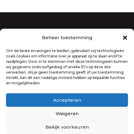
Beheer toestemming
Gebouw De Parel
Gebouw De Donk
Om de beste ervaringen te bieden, gebruiken wij technologieën
zoals cookies om informatie over je apparaat op te slaan en/of te
Vieringen
raadplegen. Door in te stemmen met deze technologieën kunnen
Predikant
wij gegevens zoals surfgedrag of unieke ID's op deze site
verwerken. Als je geen toestemming geeft of uw toestemming
intrekt, kan dit een nadelige invloed hebben op bepaalde functies
en mogelijkheden.
Mail ons
Geschiedenis
Accepteren
ANBI
Privacy
Weigeren
Bekijk voorkeuren